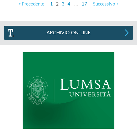
« Precedente
1
2
3
4
…
17
Successivo »
ARCHIVIO ON-LINE