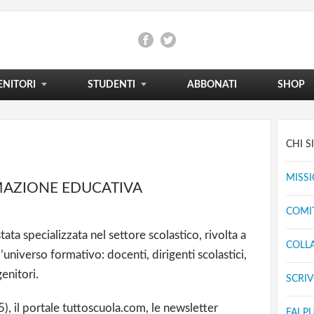
FORMAZIONE E
CARRIERA
NON SOLO SCUOLA
DENTRO L'UNIVERSITÀ
AGGIORNAMENTO
LE VOSTRE ESPERIENZE
OLTRE L'UNIVERSITÀ
RICERCA AVANZATA
MOSTRA TUTTO
MOSTRA TUTTO
MOSTRA TUTTO
ENITORI
STUDENTI
SHOP
ABBONATI
CHI 
MISSI
MAZIONE EDUCATIVA
COMIT
tata specializzata nel settore scolastico, rivolta a
COLL
l’universo formativo: docenti, dirigenti scolastici,
enitori.
SCRI
5), il portale tuttoscuola.com, le newsletter
FAI P