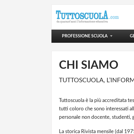
POLITICA SCOLASTICA
VIVERE LA SCUOLA
SCUOLA E OLTRE
PROFESSIONE SCUOLA
G
CHI SIAMO
TUTTOSCUOLA, L’INFOR
Tuttoscuola è la più accreditata tes
tutti coloro che sono interessati al
personale non docente, studenti, g
La storica Rivista mensile (dal 197