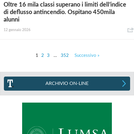
Oltre 16 mila classi superano i limiti dell’indice
di deflusso antincendio. Ospitano 450mila
alunni
12 gennaio 2026
1
2
3
…
352
Successivo »
ARCHIVIO ON-LINE