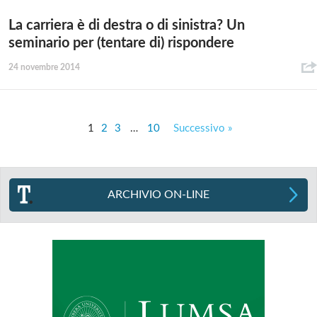
La carriera è di destra o di sinistra? Un
seminario per (tentare di) rispondere
24 novembre 2014
1
2
3
…
10
Successivo »
ARCHIVIO ON-LINE