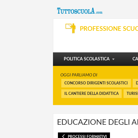
SVILUPPO PROFESSIONALE
ORGANIZZAZIONE E SERVIZI
PROFESSIONE SCU
DIBATTITO
PENSIONI E BUONUSCITE
I CORSI
FINANZIAMENTI
POLITICA SCOLASTICA
CA
OGGI PARLIAMO DI
CONCORSO DIRIGENTI SCOLASTICI
D
IL CANTIERE DELLA DIDATTICA
TURI
EDUCAZIONE DEGLI A
PROCESSI FORMATIVI