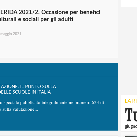
IERIDA 2021/2. Occasione per benefici
lturali e sociali per gli adulti
 maggio 2021
TAZIONE. IL PUNTO SULLA
ELLE SCUOLE IN ITALIA
LA R
no speciale pubblicato integralmente nel numero 623 di
o sulla valutazione...
giugn