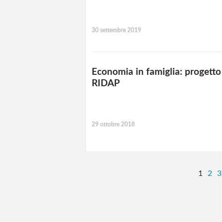
30 settembre 2019
Economia in famiglia: progett
RIDAP
29 ottobre 2018
1
2
3