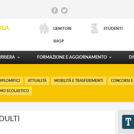
CONCORSI E RECLUTAMENTO
INCARICHI DI DOCENZA
CONTRATTO DI LAVORO
SCUOLA E TERRITORIO
OLA
GENITORI
STUDENTI
ORDINAMENTI E RIFORME
LA CARTA DEL DOCENTE
PROCESSI FORMATIVI
POLITICHE FORMATIVE
SHOP
RICERCA AVANZATA
MOSTRA TUTTO
MOSTRA TUTTO
MOSTRA TUTTO
MOSTRA TUTTO
RRIERA
FORMAZIONE E AGGIORNAMENTO
DI
IPLOMIFICI
ATTUALITÀ
MOBILITÀ E TRASFERIMENTI
CONCORSI E
SMO SCOLASTICO
DULTI