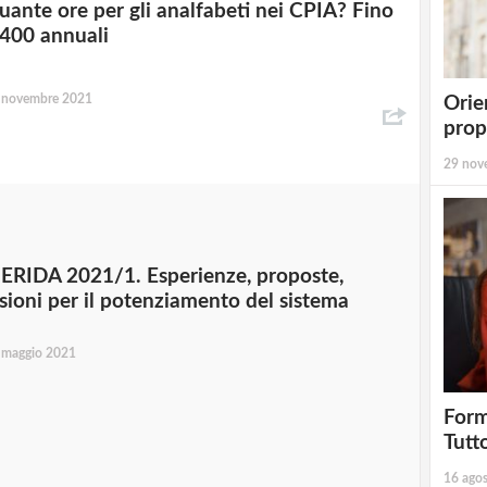
uante ore per gli analfabeti nei CPIA? Fino
 400 annuali
 novembre 2021
Orie
prop
29 nov
IERIDA 2021/1. Esperienze, proposte,
isioni per il potenziamento del sistema
 maggio 2021
Form
Tutt
16 ago