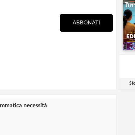
ABBONATI
Sfo
rammatica necessità