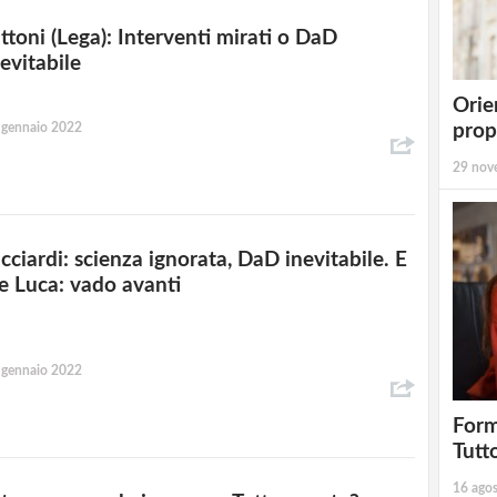
ittoni (Lega): Interventi mirati o DaD
evitabile
Orie
 gennaio 2022
prop
29 nov
icciardi: scienza ignorata, DaD inevitabile. E
e Luca: vado avanti
 gennaio 2022
Form
Tutt
16 ago