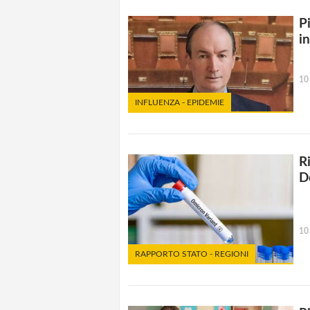
P
in
10
INFLUENZA - EPIDEMIE
R
D
10
RAPPORTO STATO - REGIONI