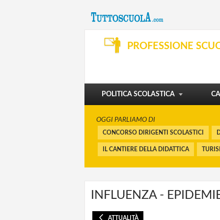
SVILUPPO PROFESSIONALE
ORGANIZZAZIONE E SERVIZI
PROFESSIONE SCU
DIBATTITO
PENSIONI E BUONUSCITE
I CORSI
FINANZIAMENTI
POLITICA SCOLASTICA
CA
OGGI PARLIAMO DI
CONCORSO DIRIGENTI SCOLASTICI
D
IL CANTIERE DELLA DIDATTICA
TURI
INFLUENZA - EPIDEMI
ATTUALITÀ