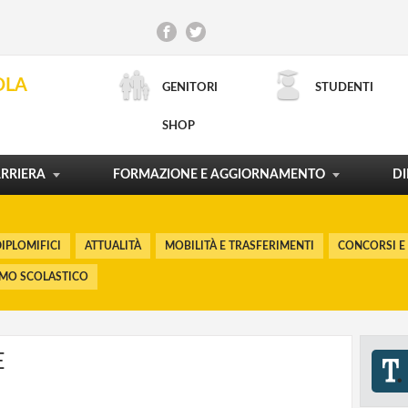
CONCORSI E RECLUTAMENTO
INCARICHI DI DOCENZA
CONTRATTO DI LAVORO
SCUOLA E TERRITORIO
OLA
GENITORI
STUDENTI
ORDINAMENTI E RIFORME
LA CARTA DEL DOCENTE
PROCESSI FORMATIVI
POLITICHE FORMATIVE
SHOP
RICERCA AVANZATA
MOSTRA TUTTO
MOSTRA TUTTO
MOSTRA TUTTO
MOSTRA TUTTO
RRIERA
FORMAZIONE E AGGIORNAMENTO
DI
IPLOMIFICI
ATTUALITÀ
MOBILITÀ E TRASFERIMENTI
CONCORSI E
SMO SCOLASTICO
E