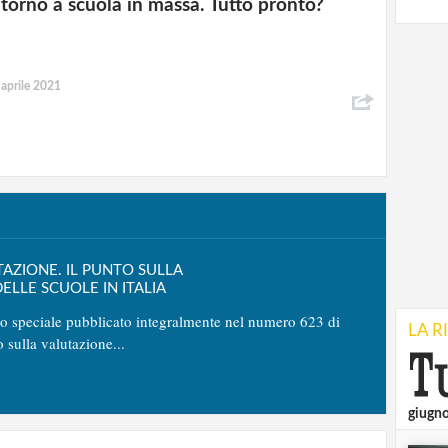
itorno a scuola in massa. Tutto pronto?
 aprile 2021
TAZIONE. IL PUNTO SULLA
ELLE SCUOLE IN ITALIA
no speciale pubblicato integralmente nel numero 623 di
LA R
o sulla valutazione...
giugn