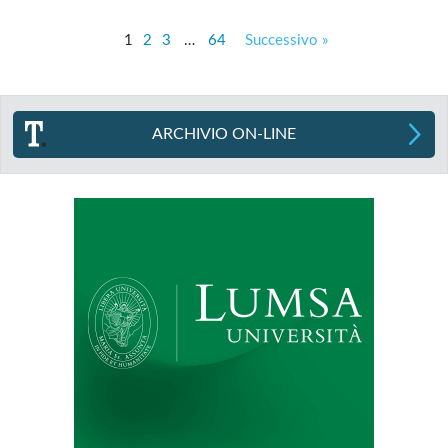
1
2
3
…
64
Successivo »
ARCHIVIO ON-LINE