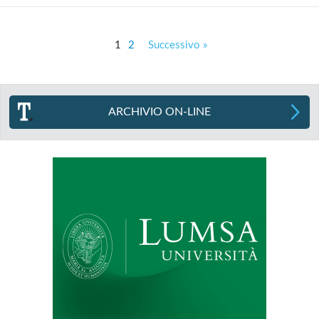
1
2
Successivo »
ARCHIVIO ON-LINE