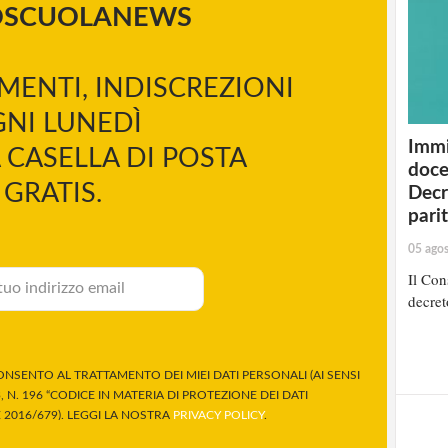
OSCUOLANEWS
MENTI, INDISCREZIONI
NI LUNEDÌ
Immi
 CASELLA DI POSTA
doce
GRATIS.
Decr
pari
05 ago
Il Cons
decret
NSENTO AL TRATTAMENTO DEI MIEI DATI PERSONALI (AI SENSI
 N. 196 “CODICE IN MATERIA DI PROTEZIONE DEI DATI
2016/679). LEGGI LA NOSTRA
PRIVACY POLICY
.