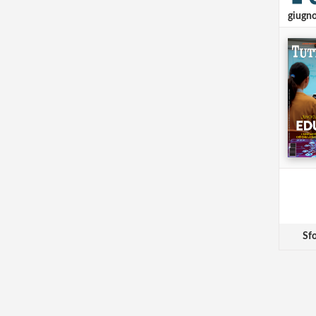
giugn
Sfo