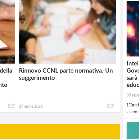
Intel
Gove
della
Rinnovo CCNL parte normativa. Un
sarà
suggerimento
educ
nto
05 ago
L’Inte
27 aprile 2026
sistem