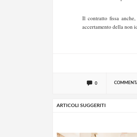
Il contratto fissa anche,
Solo gli utenti regi
accertamento della non id
Effettua il
o
Login
oppure accedi via
COMMENT
0
ARTICOLI SUGGERITI