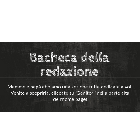
Mamme e papà abbiamo una sezione tutta dedicata a voi!
Venite a scoprirla, cliccate su 'Genitori' nella parte alta
dell'home page!