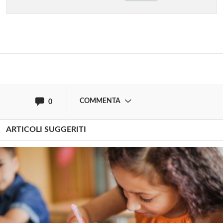
commentare!
Effettua il
o
Login
Registrati
oppure accedi via
COMMENTA
0
ARTICOLI SUGGERITI