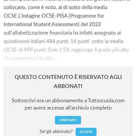
collocano, come è noto, al di sotto della media
OCSE.L’indagine OCSE-PISA (Programme for
International Student Assessment) del 2022
sull’alfabetizzazione finanziaria ha infatti assegnato ai
quindicenni italiani 484 punti, 14 punti sotto la media
OCSE di 498 punti. Solo il 5% raggiunge il grado più alto
di competenza (livello...
QUESTO CONTENUTO È RISERVATO AGLI
ABBONATI
Sottoscrivi ora un abbonamento a Tuttoscuola.com
per avere accesso all'archivio completo
ABBONATI
Solo gli utenti registrati possono
Sei già abbonato?
ACCEDI