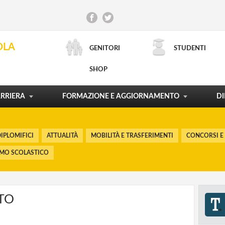
CONCORSI E RECLUTAMENTO
INCARICHI DI DOCENZA
CONTRATTO DI LAVORO
SCUOLA E TERRITORIO
OLA
GENITORI
STUDENTI
ORDINAMENTI E RIFORME
LA CARTA DEL DOCENTE
PROCESSI FORMATIVI
POLITICHE FORMATIVE
SHOP
RICERCA AVANZATA
MOSTRA TUTTO
MOSTRA TUTTO
MOSTRA TUTTO
MOSTRA TUTTO
RRIERA
FORMAZIONE E AGGIORNAMENTO
DI
IPLOMIFICI
ATTUALITÀ
MOBILITÀ E TRASFERIMENTI
CONCORSI E
SMO SCOLASTICO
TO