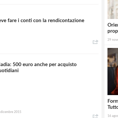
ve fare i conti con la rendicontazione
Orie
prop
29 nov
adia: 500 euro anche per acquisto
uotidiani
Form
Tutt
 dicembre 2015
16 ago