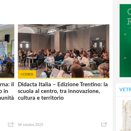
I CORSI
na: il
Didacta Italia – Edizione Trentino: la
VET
o in
scuola al centro, tra innovazione,
munità
cultura e territorio
06 ottobre 2025