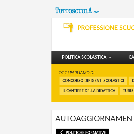
SVILUPPO PROFESSIONALE
ORGANIZZAZIONE E SERVIZI
PROFESSIONE SCU
DIBATTITO
PENSIONI E BUONUSCITE
I CORSI
FINANZIAMENTI
POLITICA SCOLASTICA
CA
OGGI PARLIAMO DI
CONCORSO DIRIGENTI SCOLASTICI
D
IL CANTIERE DELLA DIDATTICA
TURI
AUTOAGGIORNAMEN
POLITICHE FORMATIVE