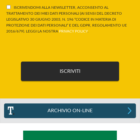
ISCRIVENDOMI ALLA NEWSLETTER, ACCONSENTO AL
TRATTAMENTO DEI MIEI DATI PERSONALI (AI SENSI DEL DECRETO
LEGISLATIVO 30 GIUGNO 2003, N. 196 “CODICE IN MATERIA DI
PROTEZIONE DEI DATI PERSONALI” E DEL GDPR, REGOLAMENTO UE
2016/679). LEGGI LA NOSTRA
PRIVACY POLICY
.
ARCHIVIO ON-LINE