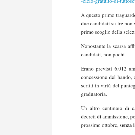
-ciclo-gratuito-di-tuttosc
A questo primo traguardo
due candidati su tre non 
primo scoglio della selez
Nonostante la scarsa aff
candidati, non pochi.
Erano previsti 6.012 amm
concessione del bando, a
scritti in virtù del pun
graduatoria.
Un altro centinaio di c
decreti di ammissione, pot
enza i
prossimo ottobre, s