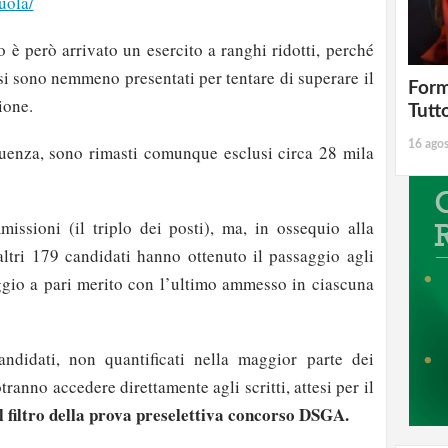
uola/
 è però arrivato un esercito a ranghi ridotti, perché
si sono nemmeno presentati per tentare di superare il
Form
ione.
Tutt
16 ago
luenza, sono rimasti comunque esclusi circa 28 mila
issioni (il triplo dei posti), ma, in ossequio alla
ltri 179 candidati hanno ottenuto il passaggio agli
teggio a pari merito con l’ultimo ammesso in ciascuna
andidati, non quantificati nella maggior parte dei
ranno accedere direttamente agli scritti, attesi per il
l filtro della prova preselettiva concorso DSGA.