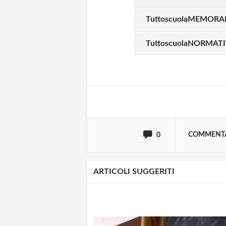
TuttoscuolaMEMORANDU
Solo gli utenti regi
TuttoscuolaNORMATIVA 
Effettua il
o
Login
oppure accedi via
COMMENT
0
ARTICOLI SUGGERITI