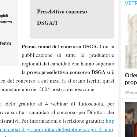
VET
Preselettiva concorso
ploit
DSGA/1
rattutto
'estate
Primo round del concorso DSGA.
Con la
pubblicazione di tutte le graduatorie
regionali dei candidati che hanno superato
prova preselettiva concorso DSGA
la
si è
Orie
ca del concorso a cui mesi fa si erano iscritti quasi
prop
nquistare uno dei 2004 posti a disposizione.
29 nov
ni ciclo gratuito di 4 webinar di Tuttoscuola, per
ova scritta i candidati al concorso per Direttori dei
strativi. Per informazioni e iscrizione gratuita:
http
concorso-dsga-approfitta-dellestate-e-scopri-il-mini