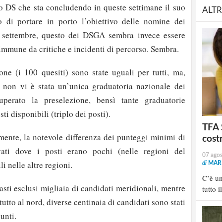
o DS che sta concludendo in queste settimane il suo
ALTR
o di portare in porto l’obiettivo delle nomine dei
° settembre, questo dei DSGA sembra invece essere
immune da critiche e incidenti di percorso. Sembra.
one (i 100 quesiti) sono state uguali per tutti, ma,
 non vi è stata un’unica graduatoria nazionale dei
perato la preselezione, bensì tante graduatorie
ti disponibili (triplo dei posti).
TFA 
mente, la notevole differenza dei punteggi minimi di
cost
ati dove i posti erano pochi (nelle regioni del
07 ago
 nelle altre regioni.
di
MARI
C’è u
asti esclusi migliaia di candidati meridionali, mentre
tutto i
ttutto al nord, diverse centinaia di candidati sono stati
unti.