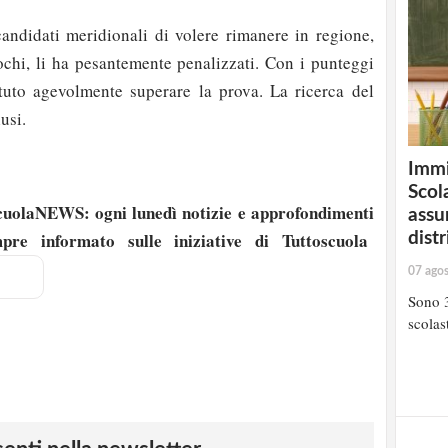
candidati meridionali di volere rimanere in regione,
ochi, li ha pesantemente penalizzati. Con i punteggi
tuto agevolmente superare la prova. La ricerca del
usi.
Immi
Scola
oscuolaNEWS: ogni lunedì notizie e approfondimenti
assu
mpre informato sulle iniziative di Tuttoscuola
distr
07 ago
Sono 3
scolast