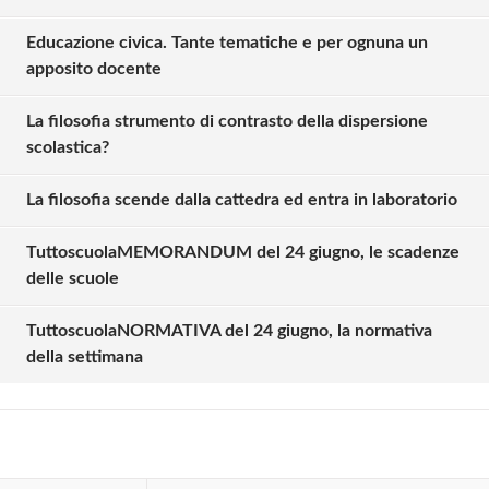
Educazione civica. Tante tematiche e per ognuna un
apposito docente
La filosofia strumento di contrasto della dispersione
scolastica?
La filosofia scende dalla cattedra ed entra in laboratorio
TuttoscuolaMEMORANDUM del 24 giugno, le scadenze
Solo gli utenti registrati possono
delle scuole
commentare!
TuttoscuolaNORMATIVA del 24 giugno, la normativa
della settimana
Effettua il
o
Login
Registrati
oppure accedi via