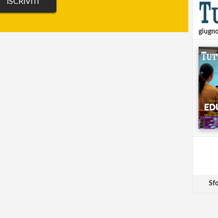
giugn
Sfo