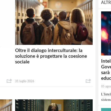
ALTR
Oltre il dialogo interculturale: la
soluzione è progettare la coesione
Intel
sociale
Gove
sarà
educ
31 luglio 2026
05 ago
L’Inte
sistem