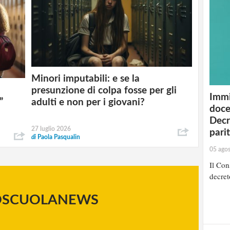
Minori imputabili: e se la
presunzione di colpa fosse per gli
Immi
”
adulti e non per i giovani?
doce
Decr
27 luglio 2026
pari
di
Paola Pasqualin
05 ago
Il Cons
decret
OSCUOLANEWS