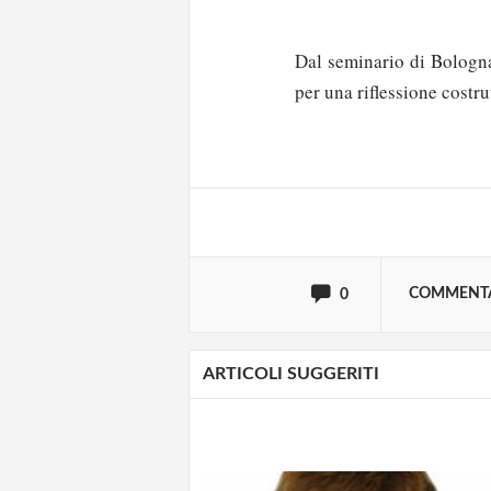
Dal seminario di Bologna
Solo gli utenti regi
per una riflessione costru
Effettua il
o
Login
oppure accedi via
COMMENT
0
ARTICOLI SUGGERITI