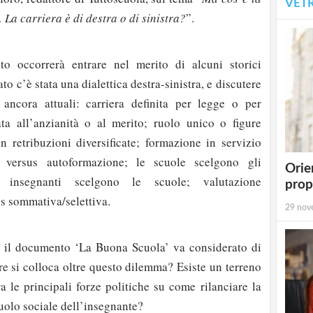
VET
 La carriera è di destra o di sinistra?
”.
to occorrerà entrare nel merito di alcuni storici
to c’è stata una dialettica destra-sinistra, e discutere
ancora attuali: carriera definita per legge o per
ta all’anzianità o al merito; ruolo unico o figure
on retribuzioni diversificate; formazione in servizio
a versus autoformazione; le scuole scelgono gli
Orie
i insegnanti scelgono le scuole; valutazione
prop
s sommativa/selettiva.
29 nov
a il documento ‘La Buona Scuola’ va considerato di
ure si colloca oltre questo dilemma? Esiste un terreno
ra le principali forze politiche su come rilanciare la
ruolo sociale dell’insegnante?