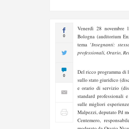
Venerdì 28 novembre l’
Bologna (auditorium Enz
0
tema ‘
Insegnanti: stes
professionali, Orario, Re
Del ricco programma di l
0
sullo stato giuridico (di
e orario di servizio (di
standard professionali e
sulle migliori esperienz
Malpezzi, deputato Pd m
Centemero, responsabil
moderato da Orazio Nicef