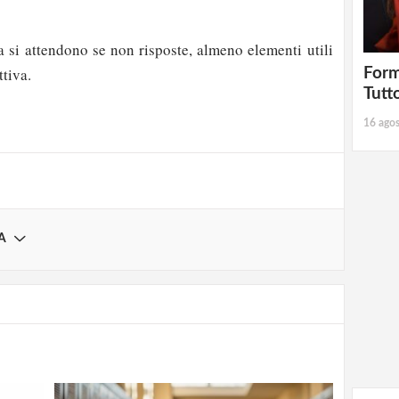
 si attendono se non risposte, almeno elementi utili
strati possono commentare!
ttiva.
Form
Tutt
Registrati
16 ago
A