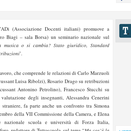
ADi (Associazione Docenti italiani) promuove a
o Biagi – sala Borsa) un seminario nazionale sul
sa musica o si cambia? Stato giuridico, Standard
tribuzioni
’.
avoro, che comprende le relazioni di Carlo Marzuoli
scussant Luisa Ribolzi), Rosario Drago su retribuzioni
scussant Antonino Petrolino), Francesco Stucchi su
 valutazione degli insegnanti, Alessandra Cenerini
e straniere, fa parte anche un confronto tra Simona
embro della VII Commissione della Camera, e Elena
e nazionale scuola e università di Forza Italia,
oro, redattore di Tuttoscuola, sul tema “
Ma cos’è la