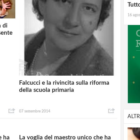
Tutt
16 ago
 di
sente
Falcucci e la rivincita sulla riforma
della scuola primaria
07 settembre 2014
ALTR
e ha
La voglia del maestro unico che ha