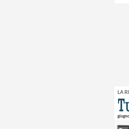
LA R
giugn