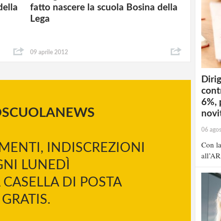
della
fatto nascere la scuola Bosina della
Lega
09 aprile 2012
Dirig
cont
6%, 
OSCUOLANEWS
novit
06 ago
Con la
MENTI, INDISCREZIONI
all’AR
NI LUNEDÌ
 CASELLA DI POSTA
GRATIS.