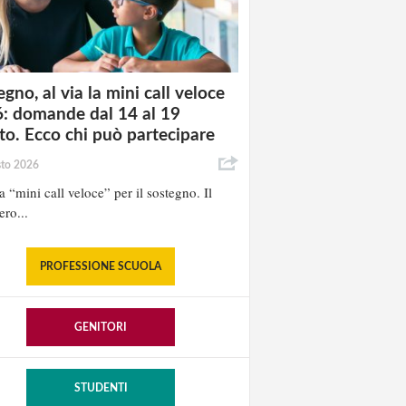
gno, al via la mini call veloce
: domande dal 14 al 19
to. Ecco chi può partecipare
sto 2026
la “mini call veloce” per il sostegno. Il
ero...
PROFESSIONE SCUOLA
GENITORI
STUDENTI