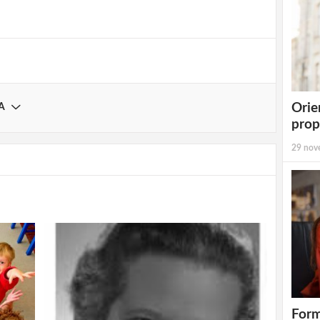
Registrati
Orie
A
prop
29 nov
Form