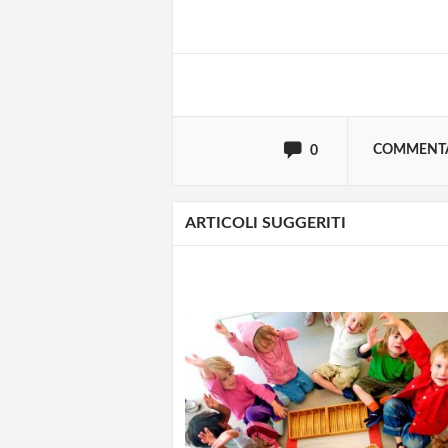
Effettua il
o
Login
oppure accedi via
COMMENT
0
ARTICOLI SUGGERITI