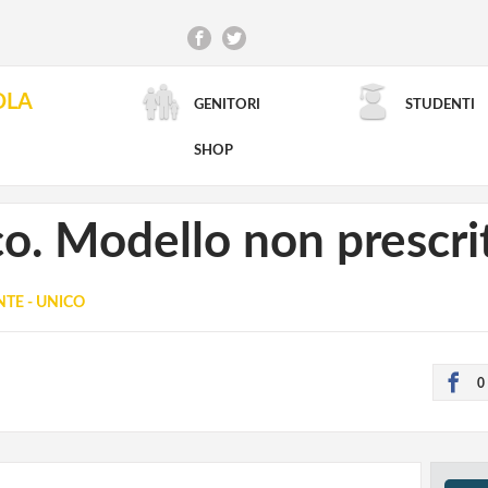
OLA
GENITORI
STUDENTI
RICERCA AVANZATA
SHOP
o. Modello non prescri
TE - UNICO
0