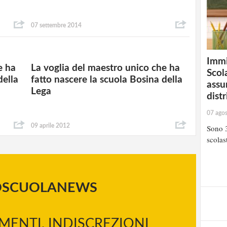
07 settembre 2014
Immi
e ha
La voglia del maestro unico che ha
Scola
della
fatto nascere la scuola Bosina della
assu
Lega
distr
07 ago
09 aprile 2012
Sono 3
scolast
OSCUOLANEWS
MENTI, INDISCREZIONI