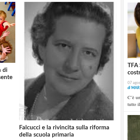
TFA 
 di
cost
sente
07 ago
di
MARI
C’è u
tutto i
Falcucci e la rivincita sulla riforma
della scuola primaria