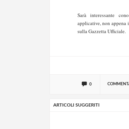
Sarà interessante cono
applicative, non appena i
Solo gli utenti regi
sulla Gazzetta Ufficiale.
Effettua il
o
Login
oppure accedi via
COMMENT
0
ARTICOLI SUGGERITI