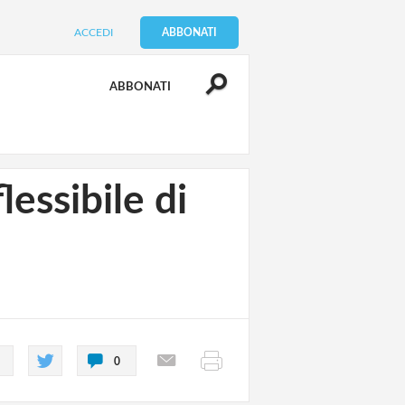
ACCEDI
ABBONATI
ABBONATI
essibile di
0