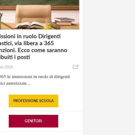
ssioni in ruolo Dirigenti
stici, via libera a 365
nzioni. Ecco come saranno
ibuiti i posti
sto 2026
65 le immissioni in ruolo di dirigenti
ici autorizzate...
PROFESSIONE SCUOLA
GENITORI