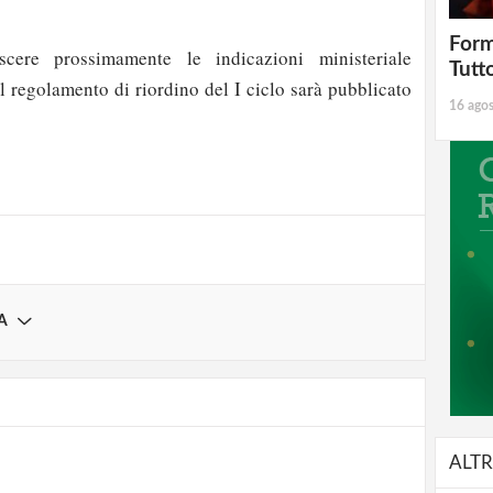
Form
scere prossimamente le indicazioni ministeriale
Tutt
l regolamento di riordino del I ciclo sarà pubblicato
strati possono commentare!
16 ago
Registrati
A
ALTR