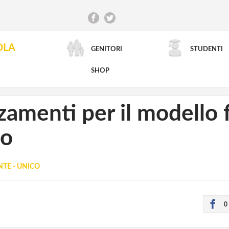
OLA
GENITORI
STUDENTI
RICERCA AVANZATA
SHOP
amenti per il modello fl
co
TE - UNICO
0