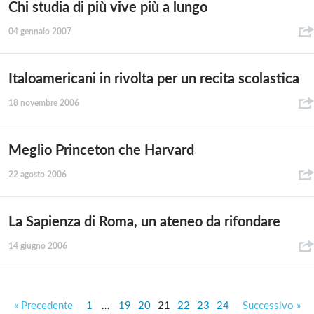
Chi studia di più vive più a lungo
04 gennaio 2007
Italoamericani in rivolta per un recita scolastica
18 novembre 2006
Meglio Princeton che Harvard
22 agosto 2006
La Sapienza di Roma, un ateneo da rifondare
14 giugno 2006
« Precedente
1
…
19
20
21
22
23
24
Successivo »