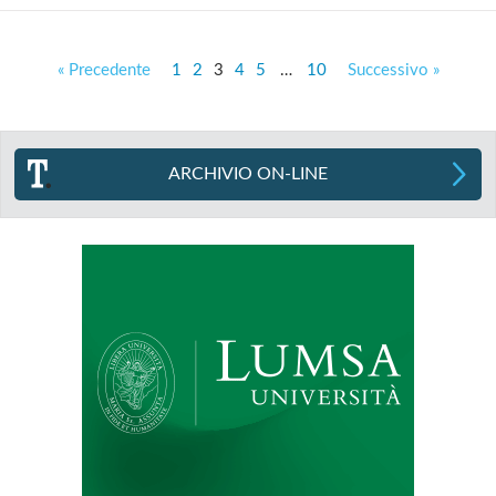
« Precedente
1
2
3
4
5
…
10
Successivo »
ARCHIVIO ON-LINE