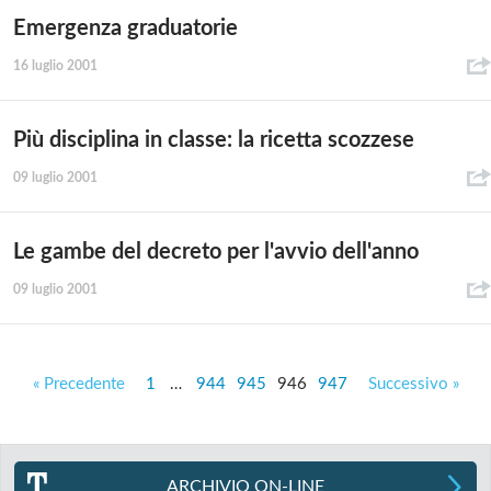
Emergenza graduatorie
16 luglio 2001
Più disciplina in classe: la ricetta scozzese
09 luglio 2001
Le gambe del decreto per l'avvio dell'anno
09 luglio 2001
« Precedente
1
…
944
945
946
947
Successivo »
ARCHIVIO ON-LINE