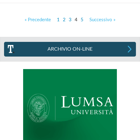
« Precedente
1
2
3
4
5
Successivo »
ARCHIVIO ON-LINE