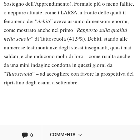
Sostegno dell’Apprendimento). Formule più o meno fallite,
o neppure attuate, come i LARSA, a fronte delle quali il
fenomeno dei “
debiti
” aveva assunto dimensioni enormi,
come mostrato anche nel primo “
Rapporto sulla qualità
nella scuola
” di Tuttoscuola (41,9%). Debiti, stando alle
numerose testimonianze degli stessi insegnanti, quasi mai
saldati, e che inducono molti di loro – come risulta anche
Solo gli utenti registrati possono
da una mini indagine condotta in questi giorni da
commentare!
“
Tuttoscuola
” – ad accogliere con favore la prospettiva del
ripristino degli esami a settembre.
Effettua il
o
Login
Registrati
oppure accedi via
COMMENTA
0