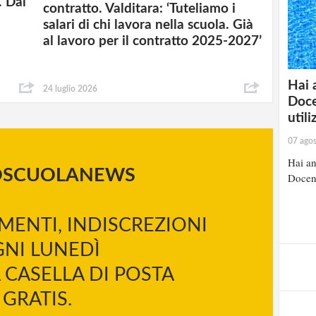
. Dal
contratto. Valditara: ‘Tuteliamo i
salari di chi lavora nella scuola. Già
al lavoro per il contratto 2025-2027’
Hai 
24 luglio 2026
Doce
util
07 ago
Hai an
OSCUOLANEWS
Docent
MENTI, INDISCREZIONI
NI LUNEDÌ
 CASELLA DI POSTA
GRATIS.