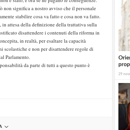
non è stato, e ora se ne pagano le conseguenze.
iò non significa a nostro avviso che il personale
amente stabilire cosa va fatto e cosa non va fatto.
 in attesa della definizione della trattativa sulla
ustificato disattendere i contenuti della riforma in
cepita, in realtà, per esaltare la capacità
ni scolastiche e non per disattendere regole di
al Parlamento.
Orie
prop
onsabilità da parte di tutti a questo punto è
strati possono commentare!
29 nov
Registrati
A