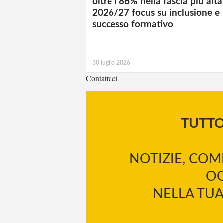
oltre l’86% nella fascia più alta
2026/27 focus su inclusione e
successo formativo
30 luglio 2026
Contattaci
TUTT
NOTIZIE, COM
OG
NELLA TUA