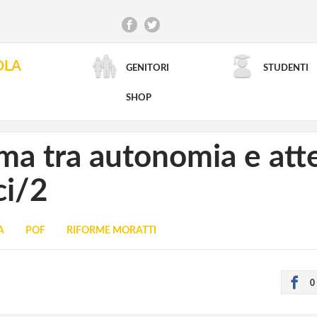
OLA
GENITORI
STUDENTI
RICERCA AVANZATA
SHOP
orma tra autonomia e at
ci/2
A
POF
RIFORME MORATTI
0