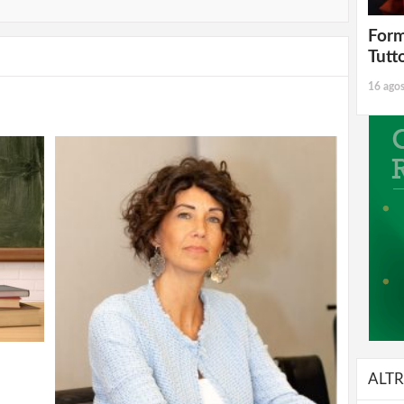
Form
Tutt
16 ago
ALTR