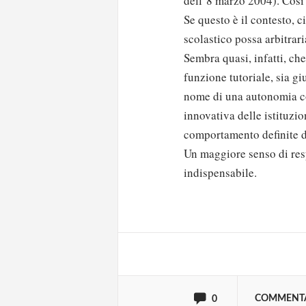
dell’8 marzo 2004). Così 
Se questo è il contesto, c
scolastico possa arbitrari
Sembra quasi, infatti, che,
funzione tutoriale, sia gi
nome di una autonomia con
innovativa delle istituzio
comportamento definite d
Un maggiore senso di resp
Solo gli utenti regi
indispensabile.
Effettua il
o
Login
oppure accedi via
COMMENT
0