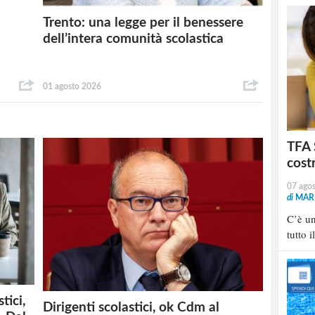
Trento: una legge per il benessere
dell’intera comunità scolastica
01 agosto 2026
TFA 
cost
07 ago
di
MARI
C’è u
tutto i
tici,
Dirigenti scolastici, ok Cdm al