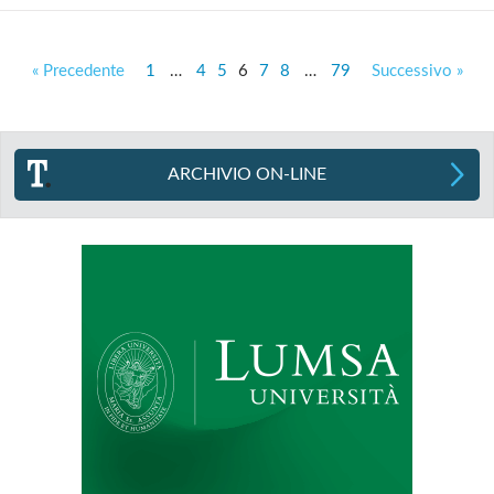
« Precedente
1
…
4
5
6
7
8
…
79
Successivo »
ARCHIVIO ON-LINE