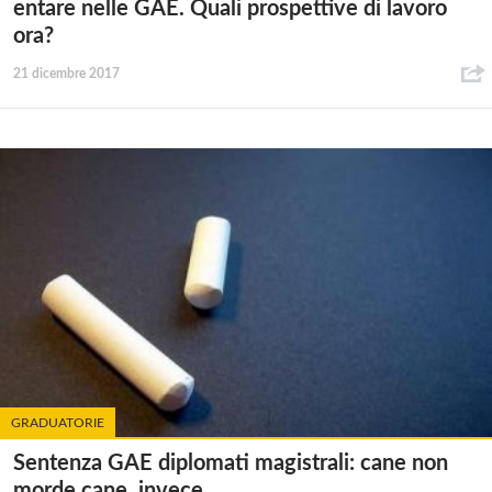
entare nelle GAE. Quali prospettive di lavoro
ora?
21 dicembre 2017
GRADUATORIE
Sentenza GAE diplomati magistrali: cane non
morde cane, invece …