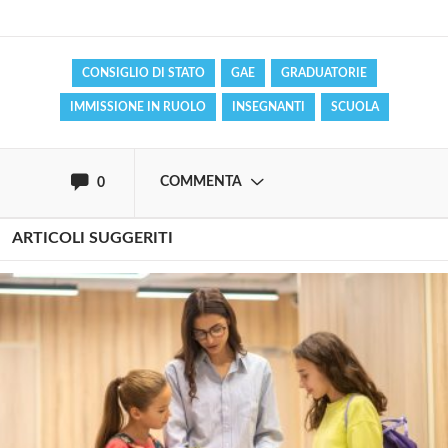
Effettua il
o
Login
Registrati
CONSIGLIO DI STATO
GAE
GRADUATORIE
IMMISSIONE IN RUOLO
INSEGNANTI
SCUOLA
oppure accedi via
COMMENTA
0
ARTICOLI SUGGERITI