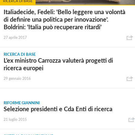
RICERCA DI BASE
Italiadecide, Fedeli: 'Bello leggere una volontà
di definire una politica per innovazione'.
Boldrini: 'Italia può recuperare ritardi'
27 aprile 2017
RICERCA DI BASE
L’ex ministro Carrozza valuterà progetti di
ricerca europei
29 gennaio 2016
RIFORME GIANNINI
Selezione presidenti e Cda Enti di ricerca
21 luglio 2015