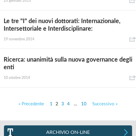
25 gennaio 2015
Le tre "I" dei nuovi dottorati: Internazionale,
Intersettoriale e Interdisciplinare:
19 novembre 2014
Ricerca: unanimità sulla nuova governance degli
enti
10 ottobre 2014
« Precedente
1
2
3
4
…
10
Successivo »
ARCHIVIO ON-LINE