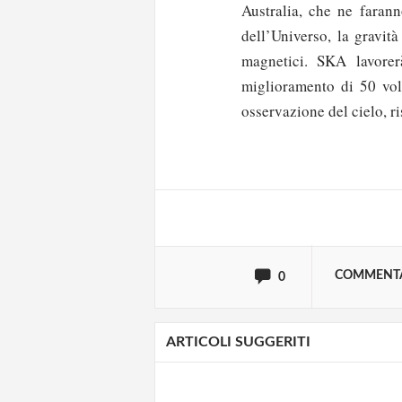
Australia, che ne farann
dell’Universo, la gravit
magnetici. SKA lavore
miglioramento di 50 volt
Solo gli utenti regi
osservazione del cielo, ri
Effettua il
o
Login
oppure accedi via
COMMENT
0
ARTICOLI SUGGERITI