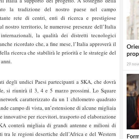
l’Italia a supporto del progetto. A sostegno della
dato la tradizione del nostro paese nel campo
tante rete di centri, enti di ricerca e prestigiose
l nostro territorio, le numerose presenze dell’Italia
 internazionali, la qualità dei distretti tecnologici
anche ricordato che, a fine mese, l’Italia approverà il
Orie
lla ricerca che stabilirà le priorità e le strategie del
prop
 anni.
29 nov
nti degli undici Paesi partecipanti a SKA, che dovrà
e, si riunirà il 3, 4 e 5 marzo prossimi. Lo Square
network caratterizzato da un 1 chilometro quadrato
rande campo di vista, un’estensione di alcune migliaia
ie innovative per ricevitori, trasporto ed elaborazione
KA conterà migliaia di grandi antenne e milioni di
iti tra le regioni desertiche dell’Africa e del Western
Form