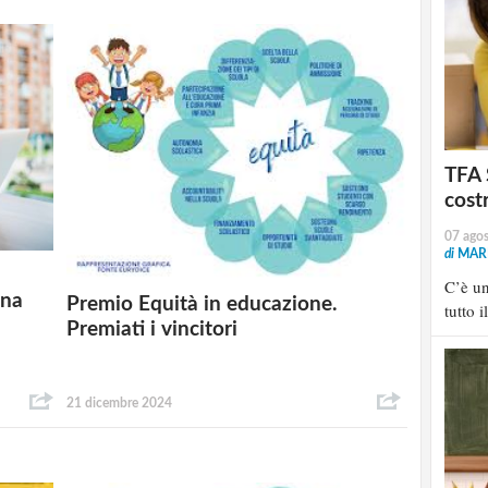
TFA 
cost
07 ago
di
MARI
C’è u
Una
Premio Equità in educazione.
tutto i
Premiati i vincitori
21 dicembre 2024