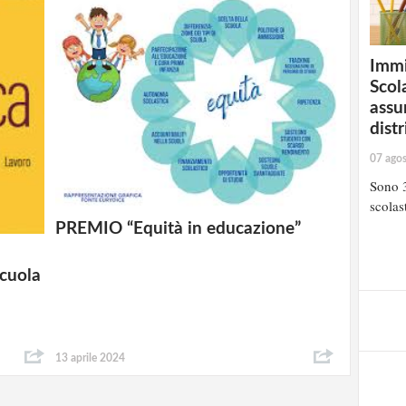
Immi
Scola
assu
distr
07 ago
Sono 3
scolast
PREMIO “Equità in educazione”
Scuola
13 aprile 2024