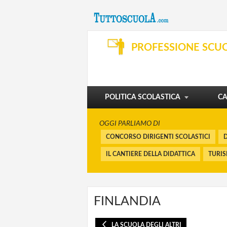
SVILUPPO PROFESSIONALE
ORGANIZZAZIONE E SERVIZI
PROFESSIONE SCU
DIBATTITO
PENSIONI E BUONUSCITE
I CORSI
FINANZIAMENTI
POLITICA SCOLASTICA
CA
OGGI PARLIAMO DI
CONCORSO DIRIGENTI SCOLASTICI
D
IL CANTIERE DELLA DIDATTICA
TURI
FINLANDIA
LA SCUOLA DEGLI ALTRI