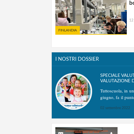
b
12
FINLANDIA
I NOSTRI DOSSIER
SPECIALE VALU
VALUTAZIONE D
Tuttoscuola, in u
giugno, fa il punt
02 settembre 2022