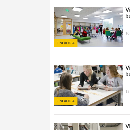
V
b
18
FINLANDIA
Vi
b
13
FINLANDIA
V