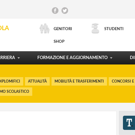
CONCORSI E RECLUTAMENTO
INCARICHI DI DOCENZA
CONTRATTO DI LAVORO
SCUOLA E TERRITORIO
OLA
GENITORI
STUDENTI
ORDINAMENTI E RIFORME
LA CARTA DEL DOCENTE
PROCESSI FORMATIVI
POLITICHE FORMATIVE
SHOP
RICERCA AVANZATA
MOSTRA TUTTO
MOSTRA TUTTO
MOSTRA TUTTO
MOSTRA TUTTO
RRIERA
FORMAZIONE E AGGIORNAMENTO
DI
IPLOMIFICI
ATTUALITÀ
MOBILITÀ E TRASFERIMENTI
CONCORSI E
SMO SCOLASTICO