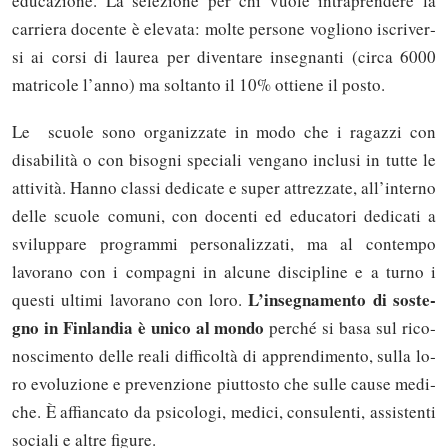
edu­ca­zio­ne. La selezione per chi vuole intraprendere la
carriera docente è elevata: mol­te per­so­ne vo­glio­no iscri­ver­
si ai cor­si di lau­rea per di­ven­ta­re in­se­gnan­ti (circa 6000
matricole l’anno) ma sol­tan­to il 10% ot­tie­ne il po­sto.
Le scuo­le so­no or­ga­niz­za­te in mo­do che i ra­gaz­zi con
disabilità o con bi­so­gni spe­cia­li ven­ga­no in­clu­si in tut­te le
at­ti­vi­tà. Hanno classi dedicate e super attrezzate, all’interno
delle scuole comuni, con docenti ed educatori dedicati a
sviluppare programmi personalizzati, ma al contempo
lavorano con i compagni in alcune discipline e a turno i
L’in­se­gna­men­to di so­ste­
questi ultimi lavorano con loro.
gno in Fin­lan­dia è uni­co al mon­do
per­ché si ba­sa sul ri­co­
no­sci­men­to del­le rea­li dif­fi­col­tà di ap­pren­di­men­to, sul­la lo­
ro evo­lu­zio­ne e pre­ven­zio­ne piut­to­sto che sul­le cau­se me­di­
che. È af­fian­ca­to da psi­co­lo­gi, me­di­ci, con­su­len­ti, as­si­sten­ti
so­cia­li e al­tre fi­gu­re.