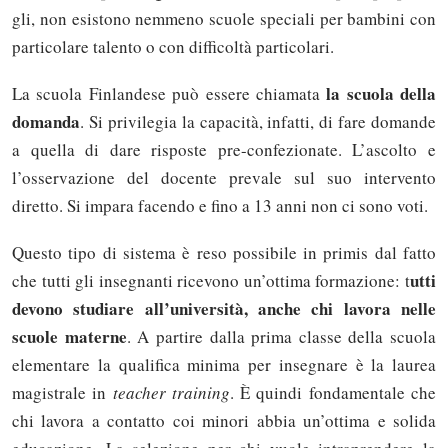
gli, non esi­sto­no nem­me­no scuo­le spe­cia­li per bam­bi­ni con
par­ti­co­la­re ta­len­to o con dif­fi­col­tà par­ti­co­la­ri.
la scuola della
La scuola Finlandese può essere chiamata
domanda
. Si privilegia la capacità, infatti, di fare domande
a quella di dare risposte pre-confezionate. L’ascolto e
l’osservazione del docente prevale sul suo intervento
diretto. Si impara facendo e fino a 13 anni non ci sono voti.
Que­sto ti­po di si­ste­ma è re­so pos­si­bi­le in pri­mis dal fat­to
ut­ti
che tut­ti gli in­se­gnan­ti ri­ce­vo­no un’ot­ti­ma for­ma­zio­ne: t
de­vo­no stu­dia­re al­l’u­ni­ver­si­tà, an­che chi la­vo­ra nel­le
scuo­le ma­ter­ne
. A par­ti­re dal­la pri­ma clas­se del­la scuo­la
ele­men­ta­re la qua­li­fi­ca mi­ni­ma per in­se­gna­re è la lau­rea
magistrale in
teacher training
. È quin­di fon­da­men­ta­le che
chi la­vo­ra a con­tat­to coi mi­no­ri ab­bia un’ot­ti­ma e so­li­da