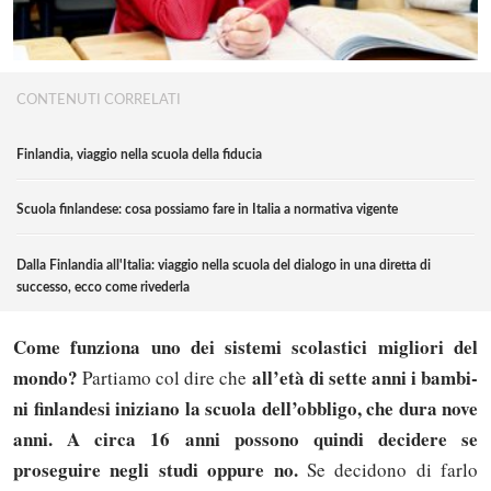
CONTENUTI CORRELATI
Finlandia, viaggio nella scuola della fiducia
Scuola finlandese: cosa possiamo fare in Italia a normativa vigente
Dalla Finlandia all'Italia: viaggio nella scuola del dialogo in una diretta di
successo, ecco come rivederla
Come funziona uno dei sistemi scolastici migliori del
mondo?
al­l’e­tà di set­te an­ni i bam­bi­
Partiamo col dire che
ni fin­lan­de­si ini­zia­no la scuo­la del­l’ob­bli­go, che du­ra no­ve
an­ni. A cir­ca 16 an­ni pos­so­no quindi de­ci­de­re se
proseguire negli studi op­pu­re no.
Se de­ci­do­no di far­lo