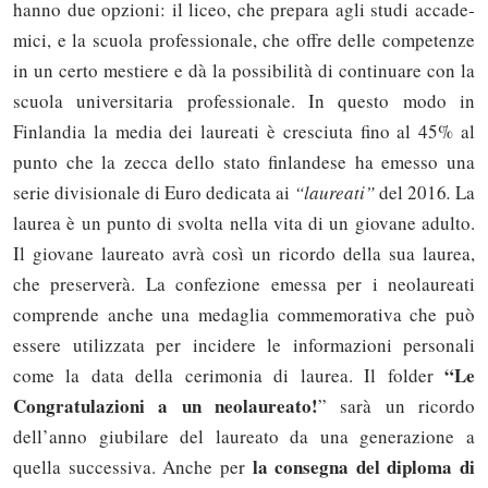
han­no due op­zio­ni: il li­ceo, che pre­pa­ra agli stu­di ac­ca­de­
mi­ci, e la scuo­la pro­fes­sio­na­le, che of­fre del­le com­pe­ten­ze
in un cer­to me­stie­re e dà la pos­si­bi­li­tà di con­ti­nua­re con la
scuo­la uni­ver­si­ta­ria pro­fes­sio­na­le. In questo modo in
Finlandia la media dei laureati è cresciuta fino al 45% al
punto che la zecca dello stato finlandese ha emesso una
serie divisionale di Euro dedicata ai
“laureati”
del 2016
.
La
laurea è un punto di svolta nella vita di un giovane adulto.
Il giovane laureato avrà così un ricordo della sua laurea,
che preserverà. La confezione emessa per i neolaureati
comprende anche una medaglia commemorativa che può
essere utilizzata per incidere le informazioni personali
“Le
come la data della cerimonia di laurea. Il folder
Congratulazioni a un neolaureato!
” sarà un ricordo
dell’anno giubilare del laureato da una generazione a
la consegna del diploma di
quella successiva. Anche per