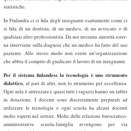
school...). Magari è proprio questo che l'Italia
sta­ti­sti­che.
dovrebbe imparare. Grazie per i chiarimenti che
attendo con molta curiosità.
In Fin­lan­dia ci si fi­da de­gli in­se­gnan­ti esat­ta­men­te co­me ci
si fi­da di un den­ti­sta, di un me­di­co, di un av­vo­ca­to o di
qual­sia­si al­tro pro­fes­sio­ni­sta. Da noi nes­su­na au­to­ri­tà ester­
Fabio Cocco
na in­ter­vie­ne sul­la dia­gno­si che un me­di­co ha fat­to del suo
domenica 04 novembre 2018
pa­zien­te. Al­lo stes­so mo­do non esi­ste un’or­ga­niz­za­zio­ne
Ho letto con grande interesse l'articolo sul sistema
che ab­bia il com­pi­to di giu­di­ca­re il la­vo­ro di un in­se­gnan­te.
finlandese ma anche il rimando alla applicabilità in
Italia. Premesso che, come intuibile, i sistemi
Per il sistema finlandese la tecnologia è uno strumento
scolastici sono figli della cultura e dei modelli
didattico
, al pari di altri, non lo strumento per eccellenza.
sociali di un paese ed in qualche modo ne
Ogni aula è attrezzata e quasi tutti i ragazzi hanno un tablet
rispecchiano il carattere, il tema del modello
in dotazione. I docenti sono discretamente preparati ad
finlandese come esempio virtuoso, mette in luce
utilizzare le tecnologie e ogni scuola ha alcuni docenti
gli elementi distintivi di quello italiota che, a mio
molto esperti nel settore. Molte delle relazioni burocratico-
personale avviso, si riducono a: - rigidità
nell'approccio alla didattica e alla trasmissione dei
amministrative scuola-famiglia avvengono per via
contenuti - rigidità nella comprensione della realtà