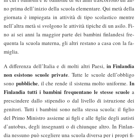
no pri­ma del­l’i­ni­zio del­la scuo­la ele­men­ta­re. Qui me­tà del­la
gior­na­ta è im­pie­ga­ta in at­ti­vi­tà di ti­po sco­la­sti­co men­tre
nel­l’al­tra me­tà si svol­go­no le at­ti­vi­tà ti­pi­che di un asi­lo. Fi­
no ai sei an­ni la mag­gior par­te dei bam­bi­ni fin­lan­de­si fre­
quen­ta la scuo­la ma­ter­na, gli al­tri re­sta­no a ca­sa con la fa­
mi­glia.
in Fin­lan­dia
A dif­fe­ren­za del­l’I­ta­lia e di mol­ti al­tri Pae­si,
non esi­sto­no scuo­le pri­va­te
. Tut­te le scuo­le del­l’ob­bli­go
pub­bli­che
In
so­no
, il che ren­de il si­ste­ma mol­to uni­for­me.
Fin­lan­dia tut­ti i bam­bi­ni fre­quen­ta­no le stes­se scuo­le
a
pre­scin­de­re dal­lo sti­pen­dio o dal li­vel­lo di istru­zio­ne dei
ge­ni­to­ri. Tut­ti i bam­bi­ni so­no nel­la stes­sa scuo­la: il fi­glio
del Pri­mo Mi­ni­stro as­sie­me ai fi­gli e al­le fi­glie de­gli au­ti­sti
d’au­to­bus, de­gli in­se­gnan­ti o di chiun­que al­tro. In Fin­lan­
dia nes­su­no può sce­glie­re una scuo­la di­ver­sa per i pro­pri fi­