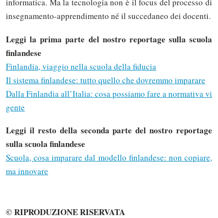
informatica. Ma la tecnologia non è il focus del processo di
in mutazione e nella costruzione del dialogo
insegnamento-apprendimento né il succedaneo dei docenti.
educativo con le generazioni dei discenti - rigidità
nella valutazione delle conoscenze e delle
Leggi la prima parte del nostro reportage sulla scuola
competenze Ciò si traduce nel sostanziale ritardo
finlandese
nel quale versa un vetusto corpo docente che,
Finlandia, viaggio nella scuola della fiducia
quando non sta fermo, immutabile e granitico nelle
Il sistema finlandese: tutto quello che dovremmo imparare
proprie convinzioni didattiche ed educative,
Dalla Finlandia all’Italia: cosa possiamo fare a normativa vi
annaspa nel rincorrere e nel cercare di percepire
gente
fenomeni in costante mutamento. Temo quindi che
la sola e semplice imitazione di un modello (quello
Leggi il resto della seconda parte del nostro reportage
finlandese) sia in sé, e di fatto, un mero esercizio
sulla scuola finlandese
stilistico, nella sostanza vuoto, nella misura in cui
Scuola, cosa imparare dal modello finlandese: non copiare,
chi deve riempirlo di contenuti (e quindi anche di
passione, interesse, creatività, sperimentazione,
ma innovare
fiducia) non ha la percezione che il vero
protagonista del cambiamento è il corpo docente
medesimo e la dirigenza scolastica. Laddove ciò
© RIPRODUZIONE RISERVATA
accade i risultati sono straordinari. Si tratta però di