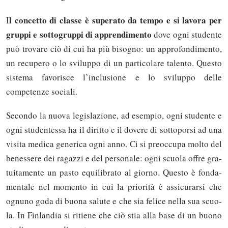
l concetto di classe è superato da tempo e si lavora per
I
gruppi e sottogruppi di apprendimento
dove ogni studente
può trovare ciò di cui ha più bisogno: un approfondimento,
un recupero o lo sviluppo di un particolare talento. Questo
sistema favorisce l’inclusione e lo sviluppo delle
competenze sociali.
Se­con­do la nuo­va le­gi­sla­zio­ne, ad esem­pio, ogni stu­den­te e
ogni stu­den­tes­sa ha il di­rit­to e il do­ve­re di sot­to­por­si ad una
vi­si­ta me­di­ca ge­ne­ri­ca ogni an­no. Ci si pre­oc­cu­pa mol­to del
be­nes­se­re dei ra­gaz­zi e del per­so­na­le: ogni scuo­la of­fre gra­
tui­ta­men­te un pa­sto equi­li­bra­to al gior­no. Que­sto è fon­da­
men­ta­le nel mo­men­to in cui la prio­ri­tà è as­si­cu­rar­si che
ognu­no go­da di buo­na sa­lu­te e che sia fe­li­ce nel­la sua scuo­
la. In Fin­lan­dia si ri­tie­ne che ciò stia al­la ba­se di un buo­no