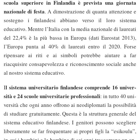
scuola superiore in Finlandia è prevista una giornata
nazionale di festa
. A dimostrazione di quanta attenzione e
sostegno i finlandesi abbiano verso il loro sistema
educativo. Mentre l’Italia con la media nazionale di laureati
del 22,4% è la più bassa in Europa (dati Eurostat 2013),
l’Europa punta al 40% di laureati entro il 2020. Forse
ripensare ai riti e ai simboli potrebbe aiutare a far
riacquisire consapevolezza e riconoscimento sociale anche
al nostro sistema educativo.
l si­ste­ma uni­ver­si­ta­rio fin­lan­de­se com­pren­de 16 uni­ver­
I
si­tà e 24 scuo­le uni­ver­si­ta­rie pro­fes­sio­na­li
: in tut­to 40 uni­
ver­si­tà che ogni an­no of­fro­no ai neo­di­plo­ma­ti la pos­si­bi­li­tà
di stu­dia­re gratuitamente. Que­sta è la strut­tu­ra ge­ne­ra­le del
si­ste­ma edu­ca­ti­vo fin­lan­de­se. I ge­ni­to­ri pos­so­no sce­glie­re
li­be­ra­men­te se far fre­quen­ta­re ai pro­pri fi­gli la “esi­kou­lu”,
in cui i bam­bi­ni e le bam­bi­ne di sei an­ni tra­scor­ro­no un an­