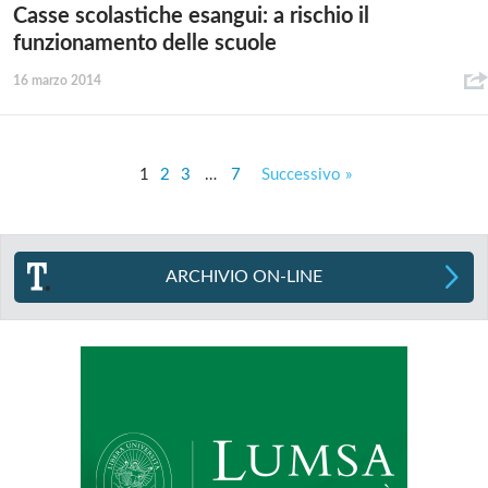
Casse scolastiche esangui: a rischio il
funzionamento delle scuole
16 marzo 2014
1
2
3
…
7
Successivo »
ARCHIVIO ON-LINE