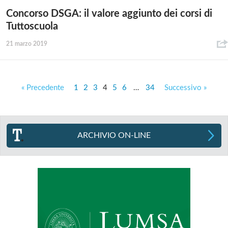
Concorso DSGA: il valore aggiunto dei corsi di
Tuttoscuola
21 marzo 2019
« Precedente
1
2
3
4
5
6
…
34
Successivo »
ARCHIVIO ON-LINE