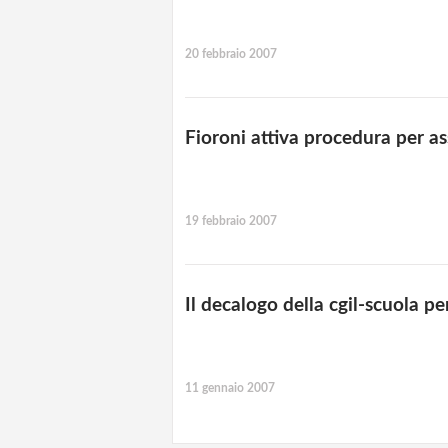
20 febbraio 2007
Fioroni attiva procedura per a
19 febbraio 2007
Il decalogo della cgil-scuola pe
11 gennaio 2007