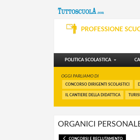
SVILUPPO PROFESSIONALE
ORGANIZZAZIONE E SERVIZI
PROFESSIONE SCU
DIBATTITO
PENSIONI E BUONUSCITE
I CORSI
FINANZIAMENTI
POLITICA SCOLASTICA
CA
OGGI PARLIAMO DI
CONCORSO DIRIGENTI SCOLASTICI
D
IL CANTIERE DELLA DIDATTICA
TURI
ORGANICI PERSONALE
CONCORSI E RECLUTAMENTO