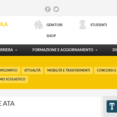
CONCORSI E RECLUTAMENTO
INCARICHI DI DOCENZA
CONTRATTO DI LAVORO
SCUOLA E TERRITORIO
OLA
GENITORI
STUDENTI
ORDINAMENTI E RIFORME
LA CARTA DEL DOCENTE
PROCESSI FORMATIVI
POLITICHE FORMATIVE
SHOP
RICERCA AVANZATA
MOSTRA TUTTO
MOSTRA TUTTO
MOSTRA TUTTO
MOSTRA TUTTO
RRIERA
FORMAZIONE E AGGIORNAMENTO
DI
IPLOMIFICI
ATTUALITÀ
MOBILITÀ E TRASFERIMENTI
CONCORSI E
SMO SCOLASTICO
 ATA