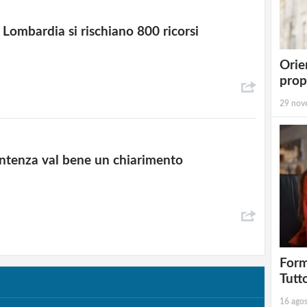
n Lombardia si rischiano 800 ricorsi
Orie
prop
29 nov
entenza val bene un chiarimento
Form
Tutt
16 ago