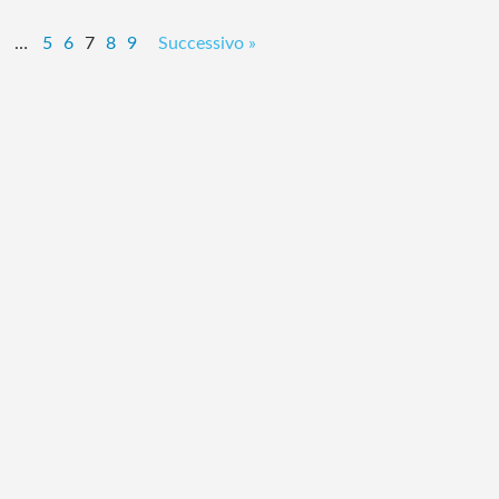
…
5
6
7
8
9
Successivo »