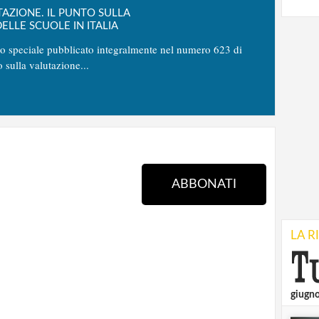
TAZIONE. IL PUNTO SULLA
ELLE SCUOLE IN ITALIA
no speciale pubblicato integralmente nel numero 623 di
o sulla valutazione...
ABBONATI
LA R
giugn