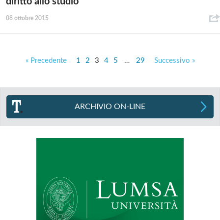
diritto allo studio
08 ottobre 2015
« Precedente
1
2
3
4
5
…
29
Successivo »
ARCHIVIO ON-LINE