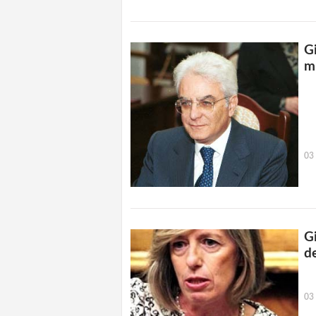
Gi
m
03
Gi
de
03