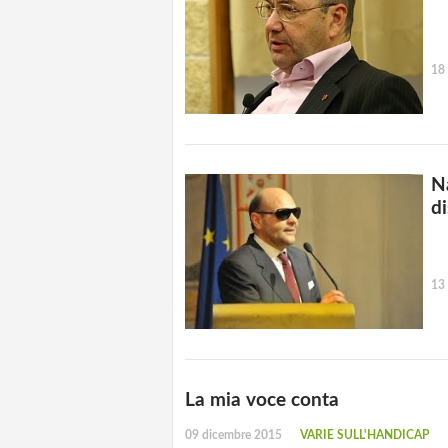
18
Na
di
13
La mia voce conta
09 dicembre 2015
VARIE SULL'HANDICAP