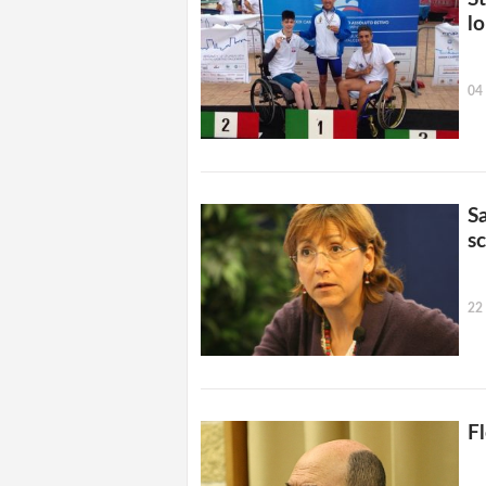
lo
04 
S
s
22
Fl