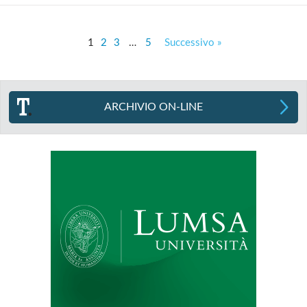
1
2
3
…
5
Successivo »
ARCHIVIO ON-LINE