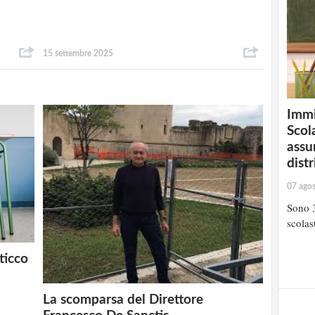
15 settembre 2025
Immi
Scola
assu
distr
07 ago
Sono 3
scolast
ticco
La scomparsa del Direttore