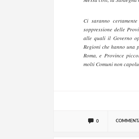
Ci saranno certamente
soppressione delle Provi
alle quali il Governo o
Regioni che hanno una po
Roma, e Province piccol
Solo gli utenti regi
molti Comuni non capolu
Effettua il
o
Login
oppure accedi via
COMMENT
0