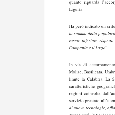
quanto riguarda l’acco
Liguria.
Ha però indicato un crit
la somma della popolazio
essere inferiore rispett
Campania e il Lazio
”.
In via di accorpamento
Molise, Basilicata, Umbr
limite la Calabria. La 
caratteristiche geografi
regioni coinvolte dall’a
servizio prestato all’uten
di nuove tecnologie, affi
Messa così, la Sardegna 