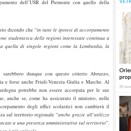
rpamento dell’USR del Piemonte con quello della
VET
erio dicendo che “
in tutte le ipotesi di accorpamento
ne studentesca delle regioni interessate continua a
o a quella di singole regioni come la Lombardia, la
Orie
 sarebbero dunque con questo criterio Abruzzo,
prop
ia e forse anche Friuli-Venezia Giulia e Marche. Al
29 nov
Sardegna potrebbe non essere accorpata per le sue
che, anche se, come ha assicurato il ministro, nelle
ccorpamento degli uffici scolastici non cambierà il
za sul territorio regionale “
anche grazie all’utilizzo
ancate a una presenza amministrativa sul territorio
”
.
non è più un’isola…