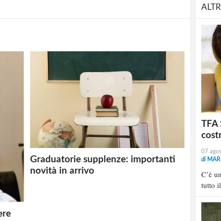
ALTR
TFA 
cost
07 ago
Graduatorie supplenze: importanti
di
MARI
novità in arrivo
C’è u
tutto i
ere