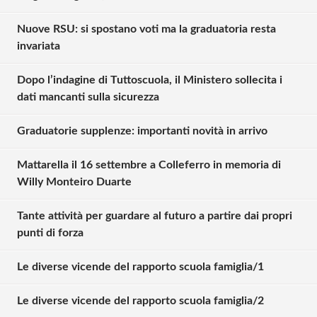
Nuove RSU: si spostano voti ma la graduatoria resta
invariata
Dopo l’indagine di Tuttoscuola, il Ministero sollecita i
dati mancanti sulla sicurezza
Graduatorie supplenze: importanti novità in arrivo
Mattarella il 16 settembre a Colleferro in memoria di
Willy Monteiro Duarte
Tante attività per guardare al futuro a partire dai propri
punti di forza
Solo gli utenti registrati possono
commentare!
Le diverse vicende del rapporto scuola famiglia/1
Le diverse vicende del rapporto scuola famiglia/2
Effettua il
o
Login
Registrati