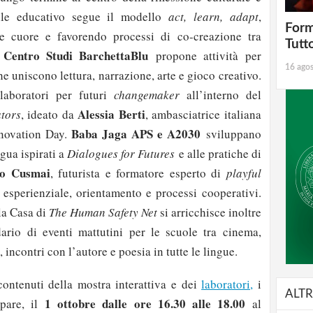
tile educativo segue il modello
act, learn, adapt
,
Form
e cuore e favorendo processi di co-creazione tra
Tutt
Centro Studi BarchettaBlu
l
propone attività per
16 ago
he uniscono lettura, narrazione, arte e gioco creativo.
aboratori per futuri
changemaker
all’interno del
Alessia Berti
tors
, ideato da
, ambasciatrice italiana
Baba Jaga APS e A2030
nnovation Day.
sviluppano
gua ispirati a
Dialogues for Futures
e alle pratiche di
o Cusmai
, futurista e formatore esperto di
playful
esperienziale, orientamento e processi cooperativi.
la Casa di
The Human Safety Net
si arricchisce inoltre
ario di eventi mattutini per le scuole tra cinema,
, incontri con l’autore e poesia in tutte le lingue.
 contenuti della mostra interattiva e dei
laboratori,
i
ALTR
1 ottobre dalle ore 16.30 alle 18.00
ipare, il
al