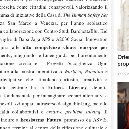
crescita come cittadini consapevoli, valorizzando il
amma di iniziative della Casa di
The Human Safety Net
azza San Marco a Venezia, per l’anno scolastico
n collaborazione con Centro Studi BarchettaBlu, Kid
aviglie di Baba Jaga APS e A2030 Social Innovation
otto competenze chiave europee per
pira alle
nente,
integrando le Linee guida per l’orientamento
Orie
azione civica e i Progetti Accoglienza. Ogni
prop
tare alla mostra interattiva
A World of Potential
e
29 nov
rtecipative che stimolano curiosità, creatività e
Futures Literacy
ruolo centrale ha la
, definita
fondamentale per immaginare scenari alternativi e
pevoli, sviluppata attraverso design thinking, metodo
realtà collaborativi e
creative problem solving
. Il
Ecosistema Futuro
 inoltre a
, promosso da ASViS,
lungo termine al centro della riflessione culturale e