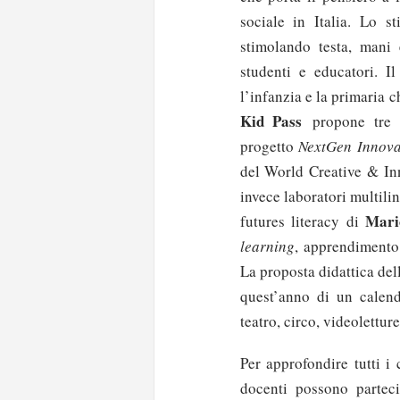
sociale in Italia. Lo s
stimolando testa, mani 
studenti e educatori. I
l’infanzia e la primaria c
Kid Pass
propone tre l
progetto
NextGen Innova
del World Creative & I
invece laboratori multilin
Mari
futures literacy di
learning
, apprendimento 
La proposta didattica del
quest’anno di un calend
teatro, circo, videoletture
Per approfondire tutti i
docenti possono partec