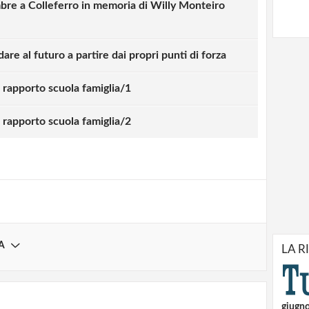
mbre a Colleferro in memoria di Willy Monteiro
dare al futuro a partire dai propri punti di forza
 rapporto scuola famiglia/1
strati possono commentare!
 rapporto scuola famiglia/2
Registrati
A
LA R
giugn