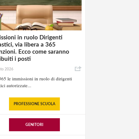
ssioni in ruolo Dirigenti
stici, via libera a 365
nzioni. Ecco come saranno
ibuiti i posti
sto 2026
65 le immissioni in ruolo di dirigenti
ici autorizzate...
PROFESSIONE SCUOLA
GENITORI