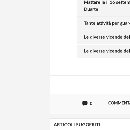
Mattarella il 16 sette
Duarte
Tante attività per guar
Le diverse vicende del
Solo gli utenti regi
Le diverse vicende del
Effettua il
o
Login
oppure accedi via
COMMENT
0
ARTICOLI SUGGERITI