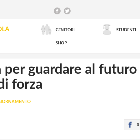
OLA
GENITORI
STUDENTI
RICERCA AVANZATA
SHOP
à per guardare al futuro 
di forza
GIORNAMENTO
0