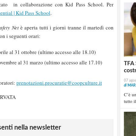
ato in collaborazione con Kid Pass School. Per
ential | Kid Pass School
.
fety Net
è aperta tutti i giorni tranne il martedì con
on i seguenti orari:
rile al 31 ottobre (ultimo accesso alle 18.10)
ovembre al 31 marzo (ultimo accesso alle 17.10)
TFA 
cost
07 ago
oratori:
prenotazioni.procuratie@coopculture.it
di
MARI
C’è u
ERVATA
tutto i
esenti nella newsletter