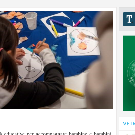
VET
tà educative per accompagnare bambine e bambini,