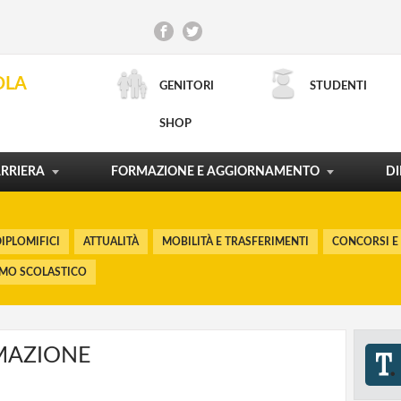
CONCORSI E RECLUTAMENTO
INCARICHI DI DOCENZA
CONTRATTO DI LAVORO
SCUOLA E TERRITORIO
OLA
GENITORI
STUDENTI
ORDINAMENTI E RIFORME
LA CARTA DEL DOCENTE
PROCESSI FORMATIVI
POLITICHE FORMATIVE
SHOP
RICERCA AVANZATA
MOSTRA TUTTO
MOSTRA TUTTO
MOSTRA TUTTO
MOSTRA TUTTO
RRIERA
FORMAZIONE E AGGIORNAMENTO
DI
IPLOMIFICI
ATTUALITÀ
MOBILITÀ E TRASFERIMENTI
CONCORSI E
SMO SCOLASTICO
MAZIONE