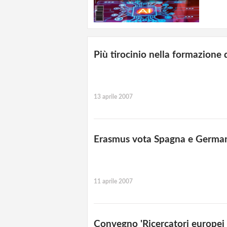
Più tirocinio nella formazione 
13 aprile 2007
Erasmus vota Spagna e Germa
11 aprile 2007
Convegno 'Ricercatori europei 