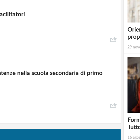
acilitatori
Orie
prop
29 nov
enze nella scuola secondaria di primo
Form
Tutt
16 ago