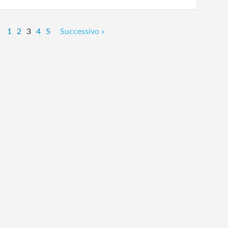
1
2
3
4
5
Successivo »