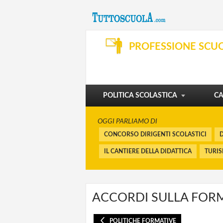
SVILUPPO PROFESSIONALE
ORGANIZZAZIONE E SERVIZI
PROFESSIONE SCU
DIBATTITO
PENSIONI E BUONUSCITE
I CORSI
FINANZIAMENTI
POLITICA SCOLASTICA
CA
OGGI PARLIAMO DI
CONCORSO DIRIGENTI SCOLASTICI
D
IL CANTIERE DELLA DIDATTICA
TURI
ACCORDI SULLA FOR
POLITICHE FORMATIVE