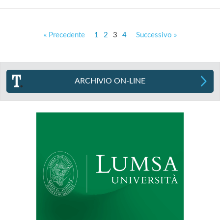
« Precedente
1
2
3
4
Successivo »
ARCHIVIO ON-LINE