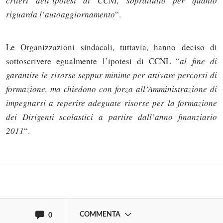
criteri dell’ipotesi di CCNI,
soprattutto per quanto
riguarda l’autoaggiornamento
“.
Le Organizzazioni sindacali, tuttavia, hanno deciso di
sottoscrivere egualmente l’ipotesi di CCNL “
al fine di
garantire le risorse seppur minime per attivare percorsi di
formazione, ma chiedono con forza all’Amministrazione di
Solo gli utenti registrati possono
impegnarsi a reperire adeguate risorse per la formazione
commentare!
dei Dirigenti scolastici a partire dall’anno finanziario
2011
“.
Effettua il
o
Login
Registrati
oppure accedi via
COMMENTA
0