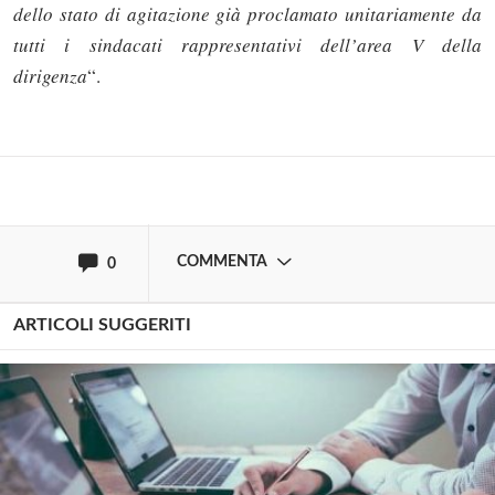
Solo gli utenti registrati possono
dello stato di agitazione già proclamato unitariamente da
commentare!
tutti i sindacati rappresentativi dell’area V della
dirigenza
“.
Effettua il
o
Login
Registrati
oppure accedi via
COMMENTA
0
ARTICOLI SUGGERITI