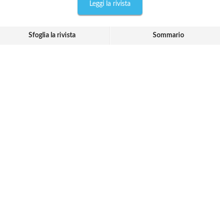
Leggi la rivista
Sfoglia la rivista
Sommario