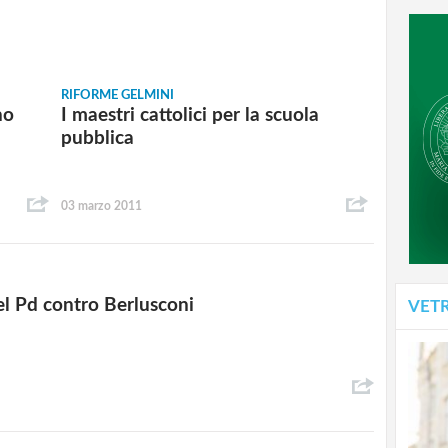
RIFORME GELMINI
no
I maestri cattolici per la scuola
pubblica
03 marzo 2011
el Pd contro Berlusconi
VET