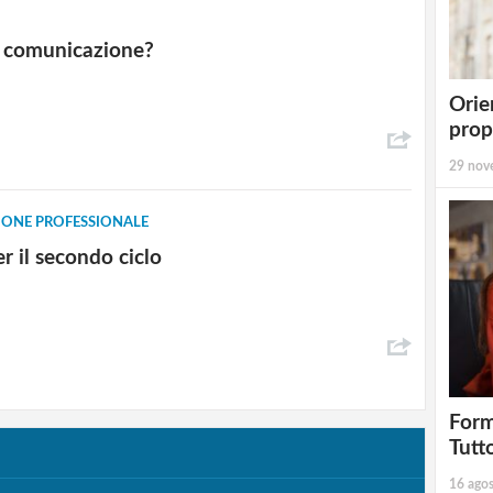
la comunicazione?
Orie
prop
29 nov
ONE PROFESSIONALE
per il secondo ciclo
Form
Tutt
16 ago