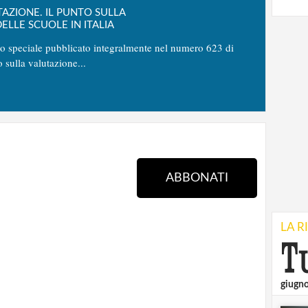
TAZIONE. IL PUNTO SULLA
ELLE SCUOLE IN ITALIA
no speciale pubblicato integralmente nel numero 623 di
o sulla valutazione...
ABBONATI
LA R
giugn