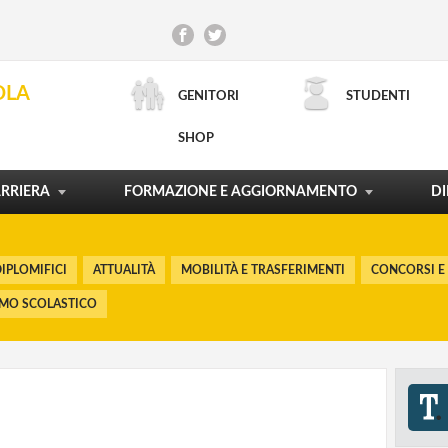
CONCORSI E RECLUTAMENTO
INCARICHI DI DOCENZA
CONTRATTO DI LAVORO
SCUOLA E TERRITORIO
OLA
GENITORI
STUDENTI
ORDINAMENTI E RIFORME
LA CARTA DEL DOCENTE
PROCESSI FORMATIVI
POLITICHE FORMATIVE
SHOP
RICERCA AVANZATA
MOSTRA TUTTO
MOSTRA TUTTO
MOSTRA TUTTO
MOSTRA TUTTO
RRIERA
FORMAZIONE E AGGIORNAMENTO
DI
IPLOMIFICI
ATTUALITÀ
MOBILITÀ E TRASFERIMENTI
CONCORSI E
SMO SCOLASTICO