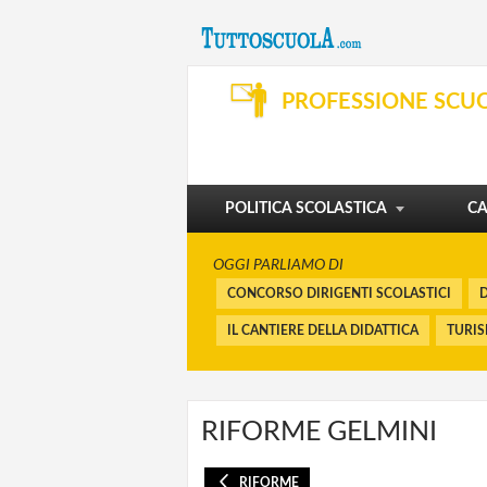
SVILUPPO PROFESSIONALE
ORGANIZZAZIONE E SERVIZI
PROFESSIONE SCU
DIBATTITO
PENSIONI E BUONUSCITE
I CORSI
FINANZIAMENTI
POLITICA SCOLASTICA
CA
OGGI PARLIAMO DI
CONCORSO DIRIGENTI SCOLASTICI
D
IL CANTIERE DELLA DIDATTICA
TURI
RIFORME GELMINI
RIFORME