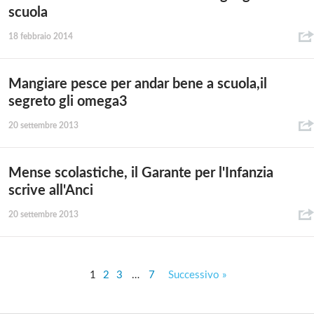
scuola
18 febbraio 2014
Mangiare pesce per andar bene a scuola,il
segreto gli omega3
20 settembre 2013
Mense scolastiche, il Garante per l'Infanzia
scrive all'Anci
20 settembre 2013
1
2
3
…
7
Successivo »