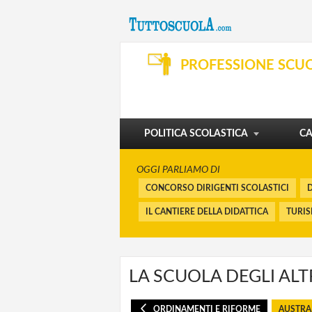
SVILUPPO PROFESSIONALE
ORGANIZZAZIONE E SERVIZI
PROFESSIONE SCU
DIBATTITO
PENSIONI E BUONUSCITE
I CORSI
FINANZIAMENTI
POLITICA SCOLASTICA
CA
OGGI PARLIAMO DI
CONCORSO DIRIGENTI SCOLASTICI
D
IL CANTIERE DELLA DIDATTICA
TURI
LA SCUOLA DEGLI ALT
ORDINAMENTI E RIFORME
AUSTRA