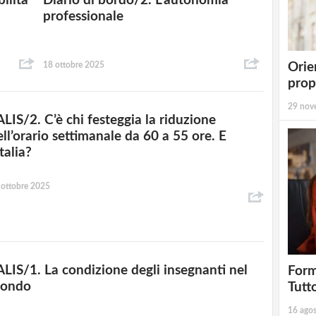
ilità
Diario di bordo/2. L’autonomia
professionale
18 ottobre 2025
Orie
prop
29 nov
ALIS/2. C’è chi festeggia la riduzione
ell’orario settimanale da 60 a 55 ore. E
Italia?
 ottobre 2025
ALIS/1. La condizione degli insegnanti nel
Form
ondo
Tutt
16 ago