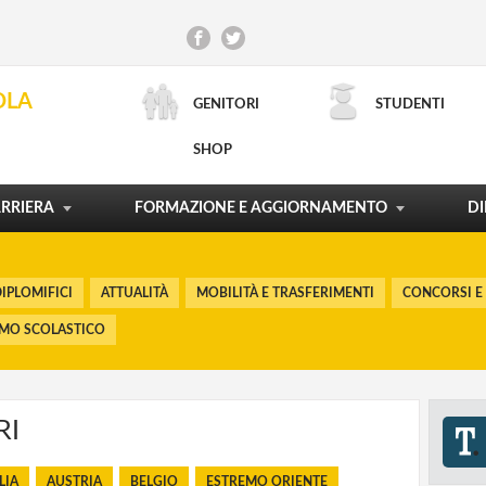
CONCORSI E RECLUTAMENTO
INCARICHI DI DOCENZA
CONTRATTO DI LAVORO
SCUOLA E TERRITORIO
OLA
GENITORI
STUDENTI
ORDINAMENTI E RIFORME
LA CARTA DEL DOCENTE
PROCESSI FORMATIVI
POLITICHE FORMATIVE
SHOP
RICERCA AVANZATA
MOSTRA TUTTO
MOSTRA TUTTO
MOSTRA TUTTO
MOSTRA TUTTO
RRIERA
FORMAZIONE E AGGIORNAMENTO
DI
IPLOMIFICI
ATTUALITÀ
MOBILITÀ E TRASFERIMENTI
CONCORSI E
SMO SCOLASTICO
RI
LIA
AUSTRIA
BELGIO
ESTREMO ORIENTE