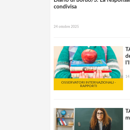
Diario di bordo/3. La responsab
condivisa
24 ottobre 2025
T
d
l’
14
OSSERVATORI INTERNAZIONALI -
RAPPORTI
T
m