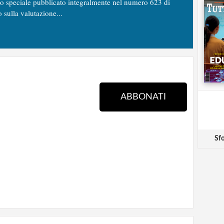
no speciale pubblicato integralmente nel numero 623 di
o sulla valutazione...
ABBONATI
Sfo