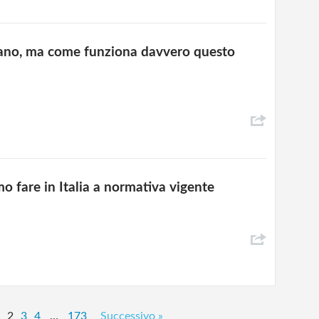
rlano, ma come funziona davvero questo
o fare in Italia a normativa vigente
1
2
3
4
…
173
Successivo »