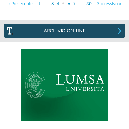
« Precedente
1
…
3
4
5
6
7
…
30
Successivo »
ARCHIVIO ON-LINE