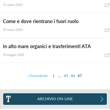
31 marzo 2003
Come e dove rientrano i fuori ruolo
29 marzo 2003
In alto mare organici e trasferimenti ATA
20 maggio 2002
« Precedente
1
…
45
46
47
ARCHIVIO ON-LINE