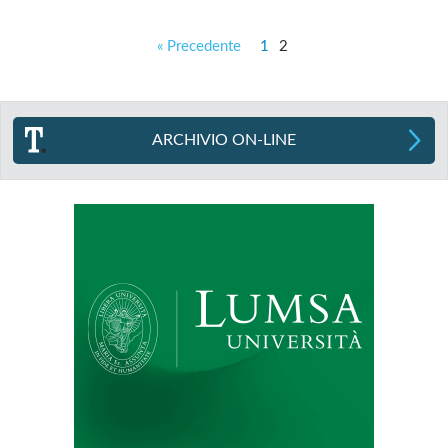
« Precedente
1
2
ARCHIVIO ON-LINE